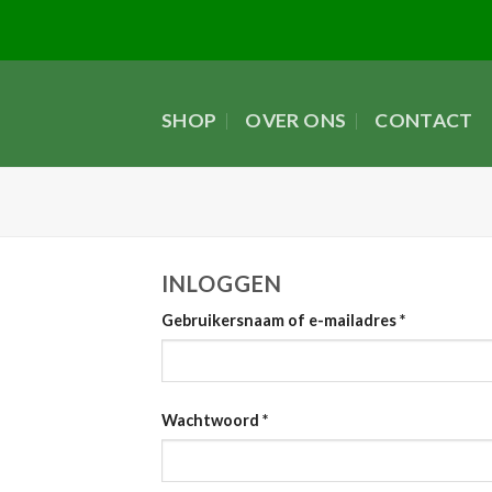
Skip
to
content
SHOP
OVER ONS
CONTACT
INLOGGEN
Gebruikersnaam of e-mailadres
*
Wachtwoord
*