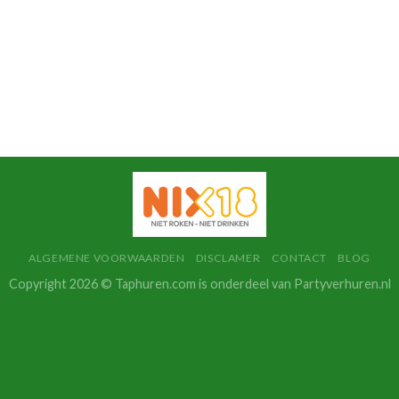
ALGEMENE VOORWAARDEN
DISCLAMER
CONTACT
BLOG
Copyright 2026 © Taphuren.com is onderdeel van Partyverhuren.nl