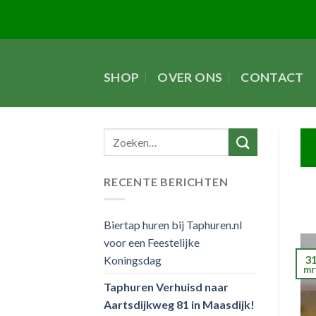
Skip
to
content
SHOP
OVER ONS
CONTACT
RECENTE BERICHTEN
Biertap huren bij Taphuren.nl
voor een Feestelijke
3
Koningsdag
mr
Taphuren Verhuisd naar
Aartsdijkweg 81 in Maasdijk!