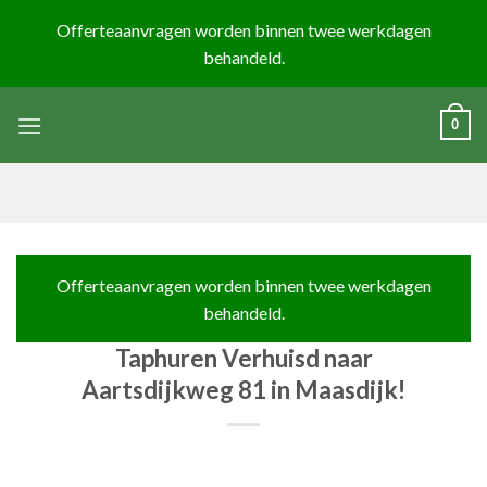
Skip
to
content
0
Taphuren Verhuisd naar
Aartsdijkweg 81 in Maasdijk!