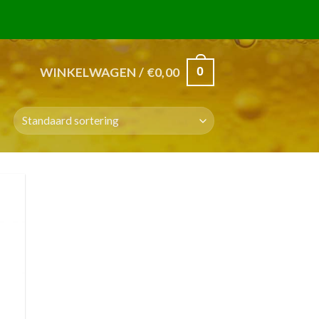
0
WINKELWAGEN /
€
0,00