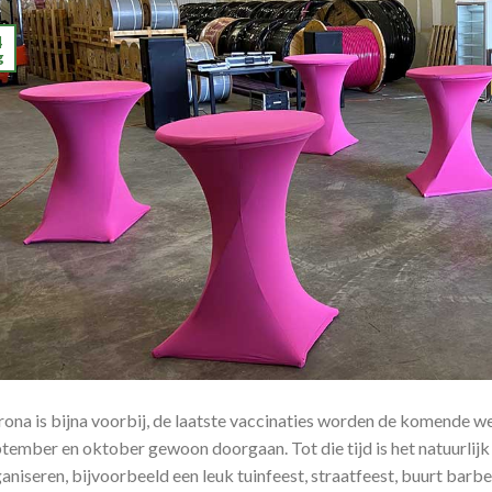
4
g
ona is bijna voorbij, de laatste vaccinaties worden de komende we
tember en oktober gewoon doorgaan. Tot die tijd is het natuurlijk 
aniseren, bijvoorbeeld een leuk tuinfeest, straatfeest, buurt barbec